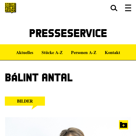
Zum Hauptinhalt springen
Zum Footer springen
Presseservice
Aktuelles
Stücke A-Z
Personen A-Z
Kontakt
Bálint Antal
BILDER