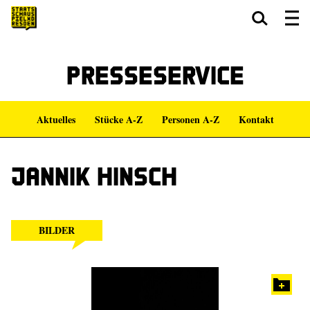
Zum Hauptinhalt springen
Zum Footer springen
Presseservice
Aktuelles
Stücke A-Z
Personen A-Z
Kontakt
Jannik Hinsch
BILDER