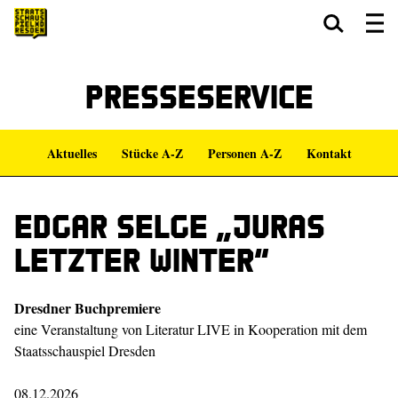
Zum Hauptinhalt springen
Zum Footer springen
Presseservice
Aktuelles
Stücke A-Z
Personen A-Z
Kontakt
Edgar Selge „Juras
letzter Winter“
Dresdner Buchpremiere
eine Veranstaltung von Literatur LIVE in Kooperation mit dem
Staatsschauspiel Dresden
08.12.2026