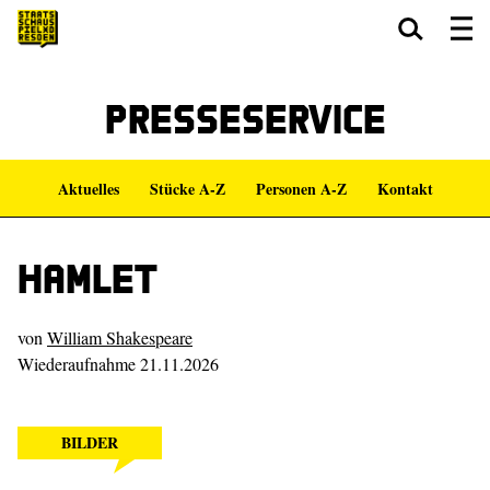
Zum Hauptinhalt springen
Zum Footer springen
Presseservice
Aktuelles
Stücke A-Z
Personen A-Z
Kontakt
Hamlet
von
William Shakespeare
Wiederaufnahme 21.11.2026
BILDER