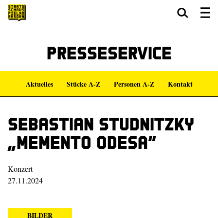
Zum Hauptinhalt springen
Zum Footer springen
Presseservice
Aktuelles
Stücke A-Z
Personen A-Z
Kontakt
Sebastian Studnitzky
„Memento Odesa“
Konzert
27.11.2024
BILDER