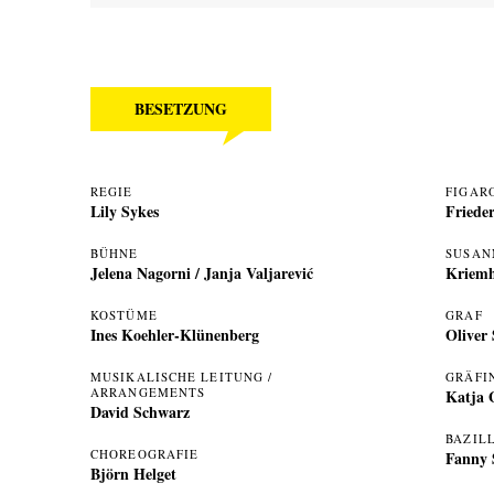
BESETZUNG
REGIE
FIGAR
Lily Sykes
Friede
BÜHNE
SUSAN
Jelena Nagorni
/
Janja Valjarević
Kriem
KOSTÜME
GRAF
Ines Koehler-Klünenberg
Oliver
MUSIKALISCHE LEITUNG /
GRÄFI
ARRANGEMENTS
Katja 
David Schwarz
BAZIL
CHOREOGRAFIE
Fanny 
Björn Helget