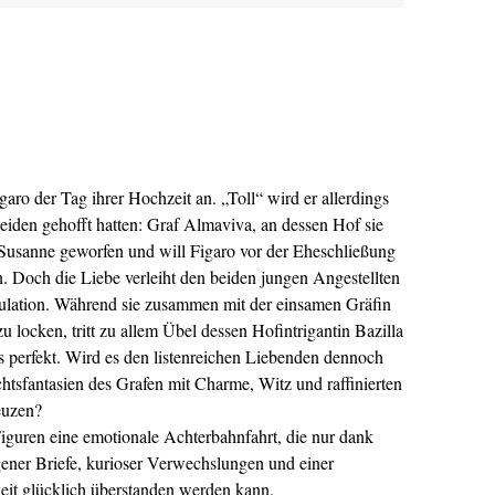
aro der Tag ihrer Hochzeit an. „Toll“ wird er allerdings
 beiden gehofft hatten: Graf Almaviva, an dessen Hof sie
f Susanne geworfen und will Figaro vor der Eheschließung
. Doch die Liebe verleiht den beiden jungen Angestellten
ulation. Während sie zusammen mit der einsamen Gräfin
u locken, tritt zu allem Übel dessen Hofintrigantin Bazilla
 perfekt. Wird es den listenreichen Liebenden dennoch
chtsfantasien des Grafen mit Charme, Witz und raffinierten
euzen?
 Figuren eine emotionale Achterbahnfahrt, die nur dank
gener Briefe, kurioser Verwechslungen und einer
keit glücklich überstanden werden kann.