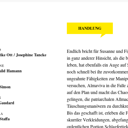
HANDLUNG
O
Endlich bricht für Susanne und Fig
rike Ott
/
Josephine Tancke
in ganz anderer Hinsicht, als die
leben, hat ebenfalls ein Auge au
NE
hild Hamann
noch schnell bei ihr zuvorkommen
ungeahnte Fähigkeiten zur Manip
versuchen, Almaviva in die Falle z
 Simon
auf den Plan und macht das Chaos
N
gelingen, die patriarchalen Allma
Gaudard
Täuschungsmanövern zu durchkr
Bis das geschafft ist, erleben die
LA
Staffa
skurriler Verkleidungen, abgefan
ordentlichen Portion Schlagfertig