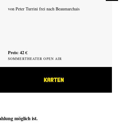
von Peter Turrini frei nach Beaumarchais
von
Preis: 42 €
Pre
SOMMERTHEATER OPEN AIR
SO
KARTEN
hlung möglich ist.