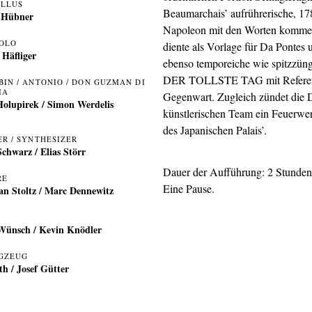
LLUS
Beaumarchais’ aufrührerische, 1
 Hübner
Napoleon mit den Worten komment
OLO
diente als Vorlage für Da Pontes 
 Häfliger
ebenso temporeiche wie spitzzüngi
DER TOLLSTE TAG mit Referenzen
BIN / ANTONIO / DON GUZMAN DI
IA
Gegenwart. Zugleich zündet die 
Holupirek
/
Simon Werdelis
künstlerischen Team ein Feuerwer
des Japanischen Palais’.
ER / SYNTHESIZER
Schwarz
/
Elias Störr
Dauer der Aufführung: 2 Stunden
RE
Eine Pause.
an Stoltz
/
Marc Dennewitz
 Wünsch
/
Kevin Knödler
GZEUG
th
/
Josef Gütter