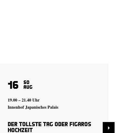
16
1
So
Aug
19.00 – 21.40 Uhr
20.
Innenhof Japanisches Palais
Inn
Der tollste Tag oder Figaros
De
Hochzeit
Ho