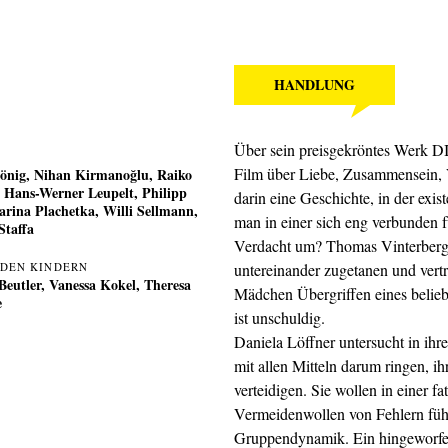
HANDLUNG
Über sein preisgekröntes Werk D
Film über Liebe, Zusammensein, V
önig
,
Nihan Kirmanoğlu
,
Raiko
,
Hans-Werner Leupelt
,
Philipp
darin eine Geschichte, in der exi
arina Plachetka
,
Willi Sellmann
,
man in einer sich eng verbunden
Staffa
Verdacht um? Thomas Vinterberg 
 DEN KINDERN
untereinander zugetanen und vertr
Beutler, Vanessa Kokel, Theresa
Mädchen Übergriffen eines belieb
e
ist unschuldig.
Daniela Löffner untersucht in ih
mit allen Mitteln darum ringen, 
verteidigen. Sie wollen in einer fa
Vermeidenwollen von Fehlern führ
Gruppendynamik. Ein hingeworfen