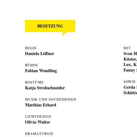
BESETZUNG
REGIE
MIT
Daniela Löffner
Sven H
Küster
Lux
,
K
BÜHNE
Fanny 
Fabian Wendling
SOWIE
KOSTÜME
Gerda 
Katja Strohschneider
Schütt
MUSIK UND SOUNDDESIGN
Matthias Erhard
LICHTDESIGN
Olivia Walter
DRAMATURGIE