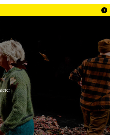
i
nserer