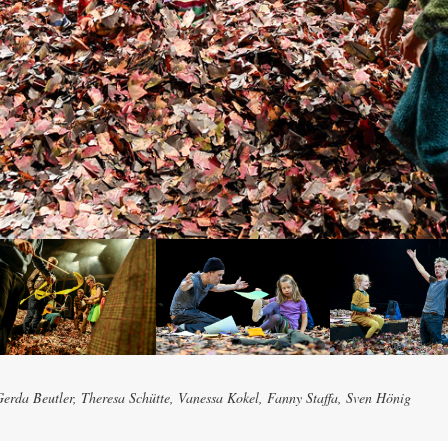
erda Beutler, Theresa Schütte, Vanessa Kokel, Fanny Staffa, Sven Hönig