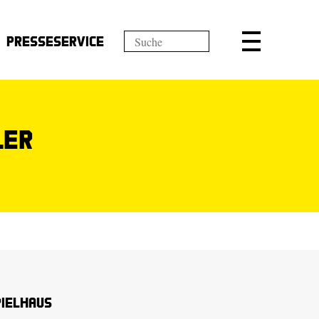
Presseservice
ler
pielhaus