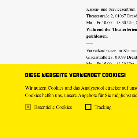
Kassen- und Servicezentrum 
Theaterstraße 2, 01067 Dres
Mo – Fr 10.00 – 18.30 Uhr, 
Während der Theaterferien
geschlossen.
Vorverkaufskasse im Kleine
Glacisstraße 28, 01099 Dres
Mo – Fr 15.00 – 18.30 Uhr
Während der Theaterferien
Diese Webseite verwendet Cookies!
geschlossen.
Wir nutzen Cookies und das Analysetool etracker auf un
Cookies helfen uns, unsere Angebote für Sie möglichst sich
E-Mail
tickets@staatsschaus
Telefon
0351.49 13-555
Essentielle Cookies
Tracking
Mo – Fr 10.00 – 18.30 Uhr