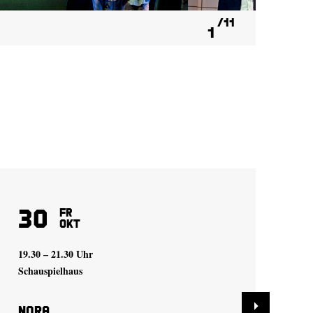
11
1
30
7
Fr
Okt
19.30 – 21.30 Uhr
19.
Schauspielhaus
Sch
Nora
A