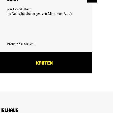
von Henrik Ibsen
von
ins Deutsche übertragen von Marie von Borch
in 
Preis: 22 € bis 39 €
Pre
KARTEN
pielhaus