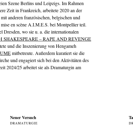
freien Szene Berlins und Leipzigs. Im Rahmen
re Zeit in Frankreich, arbeitete 2020 an der
it anderen französischen, belgischen und
 mise en scène A.I.M.E.S. bei Montpellier teil.
l Dresden, wo sie u. a. die internationalen
H SHAKESPEARE – RAPE AND REVENGE
eitete und die Inszenierung von Hengameh
ÄUME
mitbetreute. Außerdem kuratiert sie die
rche und engagiert sich bei den Aktivitäten des
it 2024/25 arbeitet sie als Dramaturgin am
Neuer Versuch
Ta
DRAMATURGIE
D