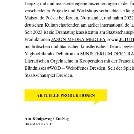
Leipzig mit und realisierte eigene Inszenierungen in der 
verschiedener Projekte und Workshops verbrachte sie länge
Maison de Poésie bei Rouen, Normandie, und nahm 2022 m
deutschen Kulturschaffenden am atelier international de la
Seit 2023 ist sie Dramaturgieassistentin am Staatsschauspie
Produktionen
JASON MEDEA MEDLEY
sowie
JUDIT
mit britischen und litauischen künstlerischen Teams begl
Yaghoobifarahs Debütroman
MINISTERIUM DER TR
Literarischen Orgelnächte in Kooperation mit der Frauenki
Bündnisses #WOD – Weltoffenes Dresden. Seit der Spielze
Staatsschauspiel Dresden.
AKTUELLE PRODUKTIONEN
Am Königsweg / Endsieg
DRAMATURGIE