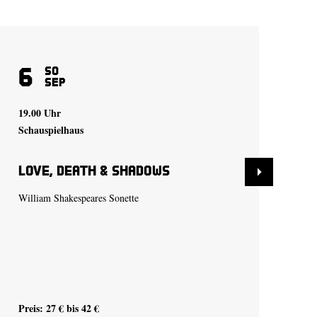
6
1
So
Sep
19.00 Uhr
19.
Schauspielhaus
Sch
Love, Death & Shadows
Lo
William Shakespeares Sonette
Wil
Preis: 27 € bis 42 €
Pre