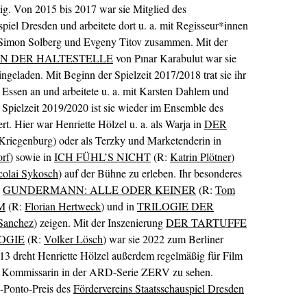
g. Von 2015 bis 2017 war sie Mitglied des
piel Dresden und arbeitete dort u. a. mit Regisseur*innen
 Simon Solberg und Evgeny Titov zusammen. Mit der
N DER HALTESTELLE
von Pınar Karabulut war sie
ngeladen. Mit Beginn der Spielzeit 2017/2018 trat sie ihr
Essen an und arbeitete u. a. mit Karsten Dahlem und
Spielzeit 2019/2020 ist sie wieder im Ensemble des
rt. Hier war Henriette Hölzel u. a. als Warja in
DER
riegenburg) oder als Terzky und Marketenderin in
orf
) sowie in
ICH FÜHL’S NICHT
(R:
Katrin Plötner
)
colai Sykosch
) auf der Bühne zu erleben. Ihr besonderes
n
GUNDERMANN: ALLE ODER KEINER
(R:
Tom
M
(R:
Florian Hertweck
) und in
TRILOGIE DER
Sanchez
) zeigen. Mit der Inszenierung
DER TARTUFFE
OGIE
(R:
Volker Lösch
) war sie 2022 zum Berliner
013 dreht Henriette Hölzel außerdem regelmäßig für Film
als Kommissarin in der ARD-Serie ZERV zu sehen.
-Ponto-Preis des
Fördervereins Staatsschauspiel Dresden