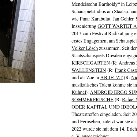
Mendelssohn Bartholdy“ in Leipzi
Schauspielstudios am Staatsschaus
wie Pınar Karabulut,
Jan Gehler
,
Inszenierung
GOTT WARTET A
2017 zum Festival Radikal jung ei
erstes Engagement am Schauspiel 
Volker Lösch
zusammen. Seit der 
Staatsschauspiels Dresden engagie
KIRSCHGARTEN
(R: Andreas K
WALLENSTEIN
(R:
Frank Cast
und als Zoe in
AB JETZT
(R:
Ni
musikalisches Talent konnte sie i
Kühnel
),
ANDROID ERGO SU
SOMMERFRISCHE
(R:
Rafael 
ODER KAPITAL UND IDEOL
Theatertreffen eingeladen. Seit 2
und Fernsehen, zuletzt war sie 
2022 wurde sie mit dem 14. Erich
e. V.
ausgezeichnet.