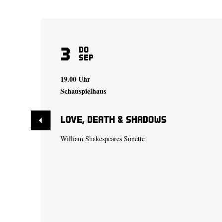
3
Do
Sep
19.00 Uhr
Schauspielhaus
Love, Death & Shadows
William Shakespeares Sonette