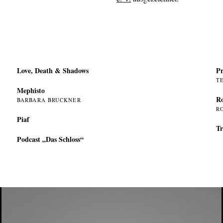
Love, Death & Shadows
Pr
T
Mephisto
Ro
BARBARA BRUCKNER
R
Piaf
Tr
Podcast „Das Schloss“