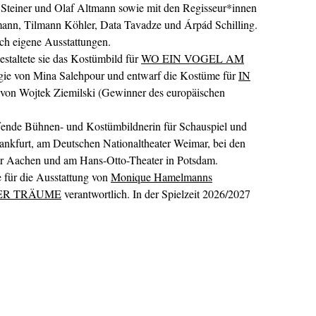
 Steiner und Olaf Altmann sowie mit den Regisseur*innen
nn, Tilmann Köhler, Data Tavadze und Árpád Schilling.
ch eigene Ausstattungen.
taltete sie das Kostümbild für
WO EIN VOGEL AM
gie von Mina Salehpour und entwarf die Kostüme für
IN
 von Wojtek Ziemilski (Gewinner des europäischen
haffende Bühnen- und Kostümbildnerin für Schauspiel und
rankfurt, am Deutschen Nationaltheater Weimar, bei den
ter Aachen und am Hans-Otto-Theater in Potsdam.
e für die Ausstattung von
Monique Hamelmanns
ER TRÄUME
verantwortlich. In der Spielzeit 2026/2027