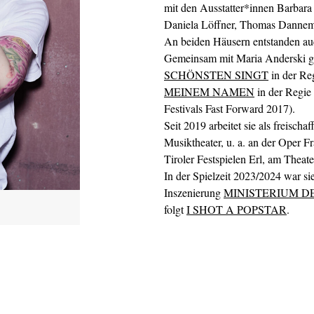
mit den Ausstatter*innen Barbara
Daniela Löffner, Thomas Dannema
An beiden Häusern entstanden au
Gemeinsam mit Maria Anderski ges
SCHÖNSTEN SINGT
in der Re
MEINEM NAMEN
in der Regie
Festivals Fast Forward 2017).
Seit 2019 arbeitet sie als freisc
Musiktheater, u. a. an der Oper F
Tiroler Festspielen Erl, am Thea
In der Spielzeit 2023/2024 war si
Inszenierung
MINISTERIUM D
folgt
I SHOT A POPSTAR
.