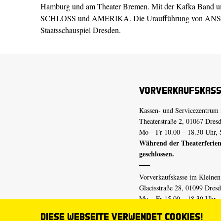
Hamburg und am Theater Bremen. Mit der Kafka Band 
SCHLOSS und AMERIKA. Die Uraufführung von
ANS
Staatsschauspiel Dresden.
Vorverkaufskas
Kassen- und Servicezentrum 
Theaterstraße 2, 01067 Dres
Mo – Fr 10.00 – 18.30 Uhr, 
Während der Theaterferien
geschlossen.
Vorverkaufskasse im Kleine
Glacisstraße 28, 01099 Dres
Mo – Fr 15.00 – 18.30 Uhr
Während der Theaterferien
Diese Webseite verwendet Cookies!
geschlossen.