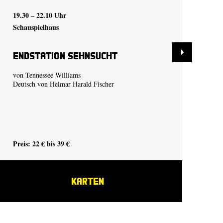
19.30 – 22.10 Uhr
19.
Schauspielhaus
Sch
Endstation Sehnsucht
De
von Tennessee Williams
nac
Deutsch von Helmar Harald Fischer
Preis: 22 € bis 39 €
Pre
KARTEN