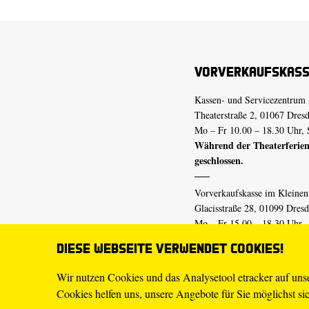
Vorverkaufskas
Kassen- und Servicezentrum 
Theaterstraße 2, 01067 Dres
Mo – Fr 10.00 – 18.30 Uhr, 
Während der Theaterferien
geschlossen.
Vorverkaufskasse im Kleine
Glacisstraße 28, 01099 Dres
Mo – Fr 15.00 – 18.30 Uhr
Während der Theaterferien
Diese Webseite verwendet Cookies!
geschlossen.
Wir nutzen Cookies und das Analysetool etracker auf un
Cookies helfen uns, unsere Angebote für Sie möglichst sich
E-Mail
tickets@staatsschaus