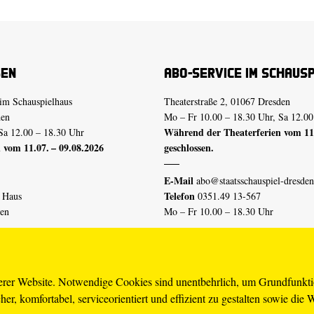
sen
Abo-Service im Schaus
im Schauspielhaus
Theaterstraße 2, 01067 Dresden
den
Mo – Fr 10.00 – 18.30 Uhr, Sa 12.00
Während der Theaterferien vom 11.
Sa 12.00 – 18.30 Uhr
 vom 11.07. – 09.08.2026
geschlossen.
E-Mail
abo@staatsschauspiel-dresden
Telefon
n Haus
0351.49 13-567
den
Mo – Fr 10.00 – 18.30 Uhr
 vom 04.07. – 16.08.2026
Erklärung Barrierefreiheit
serer Website. Notwendige Cookies sind unentbehrlich, um Grundfunkt
er, komfortabel, serviceorientiert und effizient zu gestalten sowie die 
piel-dresden.de