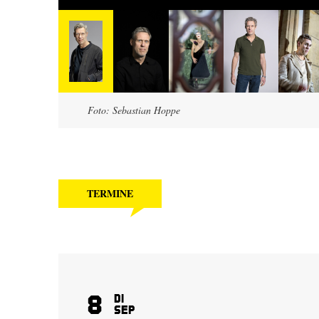
Foto: Sebastian Hoppe
TERMINE
8
Di
Sep