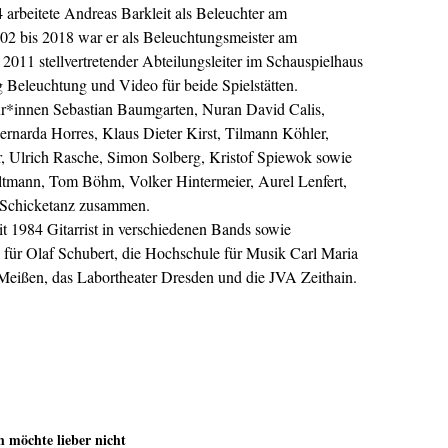
 arbeitete Andreas Barkleit als Beleuchter am
02 bis 2018 war er als Beleuchtungsmeister am
 2011 stellvertretender Abteilungsleiter im Schauspielhaus
g Beleuchtung und Video für beide Spielstätten.
seur*innen Sebastian Baumgarten, Nuran David Calis,
rnarda Horres, Klaus Dieter Kirst, Tilmann Köhler,
, Ulrich Rasche, Simon Solberg, Kristof Spiewok sowie
tmann, Tom Böhm, Volker Hintermeier, Aurel Lenfert,
a Schicketanz zusammen.
t 1984 Gitarrist in verschiedenen Bands sowie
a. für Olaf Schubert, die Hochschule für Musik Carl Maria
Meißen, das Labortheater Dresden und die JVA Zeithain.
h möchte lieber nicht