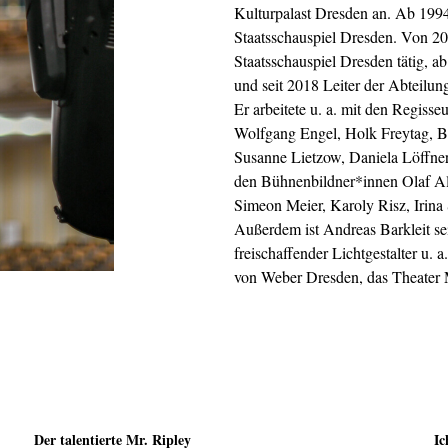
Kulturpalast Dresden an. Ab 1994
Staatsschauspiel Dresden. Von 20
Staatsschauspiel Dresden tätig, ab
und seit 2018 Leiter der Abteilun
Er arbeitete u. a. mit den Regis
Wolfgang Engel, Holk Freytag, Be
Susanne Lietzow, Daniela Löffner
den Bühnenbildner*innen Olaf Al
Simeon Meier, Karoly Risz, Irin
Außerdem ist Andreas Barkleit sei
freischaffender Lichtgestalter u. 
von Weber Dresden, das Theater 
Der talentierte Mr. Ripley
Ic