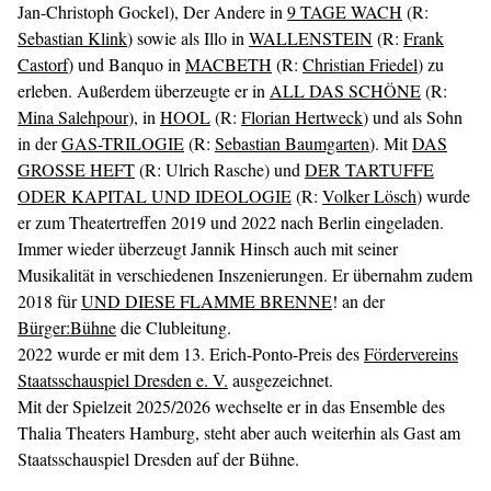
Jan-Christoph Gockel), Der Andere in
9 TAGE WACH
(R:
Sebastian Klink
) sowie als Illo in
WALLENSTEIN
(R:
Frank
Castorf
) und Banquo in
MACBETH
(R:
Christian Friedel
) zu
erleben. Außerdem überzeugte er in
ALL DAS SCHÖNE
(R:
Mina Salehpour
), in
HOOL
(R:
Florian Hertweck
) und als Sohn
in der
GAS-TRILOGIE
(R:
Sebastian Baumgarten
). Mit
DAS
GROSSE HEFT
(R: Ulrich Rasche) und
DER TARTUFFE
ODER KAPITAL UND IDEOLOGIE
(R:
Volker Lösch
) wurde
er zum Theatertreffen 2019 und 2022 nach Berlin eingeladen.
Immer wieder überzeugt Jannik Hinsch auch mit seiner
Musikalität in verschiedenen Inszenierungen. Er übernahm zudem
2018 für
UND DIESE FLAMME BRENNE
! an der
Bürger:Bühne
die Clubleitung.
2022 wurde er mit dem 13. Erich-Ponto-Preis des
Fördervereins
Staatsschauspiel Dresden e. V.
ausgezeichnet.
Mit der Spielzeit 2025/2026 wechselte er in das Ensemble des
Thalia Theaters Hamburg, steht aber auch weiterhin als Gast am
Staatsschauspiel Dresden auf der Bühne.