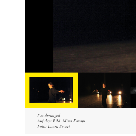
I’m deranged
Auf dem Bild: Mina Kavani
Foto: Laura Severi