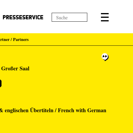
Presseservice
rtner / Partners
, Großer Saal
d
& englischen Übertiteln / French with German