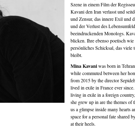
Szene in einem Film der Regisseu
Kavani den Iran verlasst und seit
und Zensur, das innere Exil und 
und der Verlust des Lebensumfeld
beeindruckenden Monologs. Kavan
blicken. Ihre ebenso poetisch wie
persönliches Schicksal, das viele 
bleibt.
Mina Kavani
was born in Tehran i
while commuted between her home 
from 2015 by the director Sepideh
lived in exile in France ever since
living in exile in a foreign country
she grew up in are the themes of 
us a glimpse inside many hearts a
space for a personal fate shared 
at their heels.