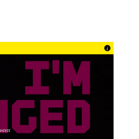
i
nserer