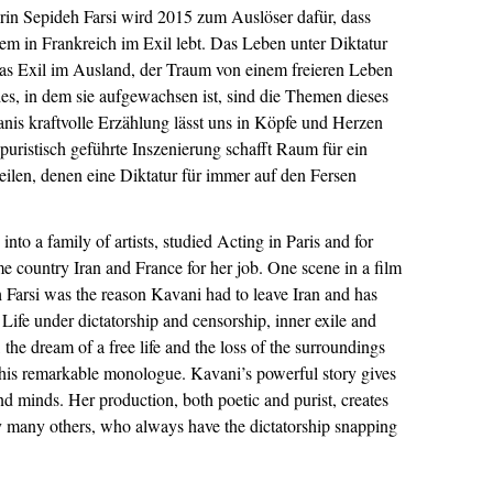
rin Sepideh Farsi wird 2015 zum Auslöser dafür, dass
dem in Frankreich im Exil lebt. Das Leben unter Diktatur
das Exil im Ausland, der Traum von einem freieren Leben
es, in dem sie aufgewachsen ist, sind die Themen dieses
is kraftvolle Erzählung lässt uns in Köpfe und Herzen
 puristisch geführte Inszenierung schafft Raum für ein
teilen, denen eine Diktatur für immer auf den Fersen
nto a family of artists, studied Acting in Paris and for
country Iran and France for her job. One scene in a film
 Farsi was the reason Kavani had to leave Iran and has
. Life under dictatorship and censorship, inner exile and
, the dream of a free life and the loss of the surroundings
this remarkable monologue. Kavani’s powerful story gives
nd minds. Her production, both poetic and purist, creates
by many others, who always have the dictatorship snapping