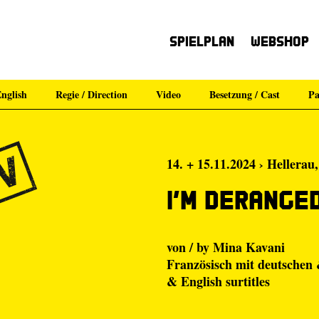
Spielplan
Webshop
nglish
Regie / Direction
Video
Besetzung / Cast
Pa
14. + 15.11.2024 › Hellerau
I’m derange
von / by Mina Kavani
Französisch mit deutschen 
& English surtitles