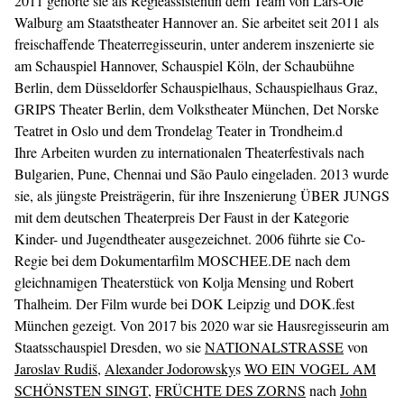
2011 gehörte sie als Regieassistentin dem Team von Lars-Ole
Walburg am Staatstheater Hannover an. Sie arbeitet seit 2011 als
freischaffende Theaterregisseurin, unter anderem inszenierte sie
am Schauspiel Hannover, Schauspiel Köln, der Schaubühne
Berlin, dem Düsseldorfer Schauspielhaus, Schauspielhaus Graz,
GRIPS Theater Berlin, dem Volkstheater München, Det Norske
Teatret in Oslo und dem Trondelag Teater in Trondheim.d
Ihre Arbeiten wurden zu internationalen Theaterfestivals nach
Bulgarien, Pune, Chennai und São Paulo eingeladen. 2013 wurde
sie, als jüngste Preisträgerin, für ihre Inszenierung ÜBER JUNGS
mit dem deutschen Theaterpreis Der Faust in der Kategorie
Kinder- und Jugendtheater ausgezeichnet. 2006 führte sie Co-
Regie bei dem Dokumentarfilm MOSCHEE.DE nach dem
gleichnamigen Theaterstück von Kolja Mensing und Robert
Thalheim. Der Film wurde bei DOK Leipzig und DOK.fest
München gezeigt. Von 2017 bis 2020 war sie Hausregisseurin am
Staatsschauspiel Dresden, wo sie
NATIONALSTRASSE
von
Jaroslav Rudiš
,
Alexander Jodorowsky
s
WO EIN VOGEL AM
SCHÖNSTEN SINGT
,
FRÜCHTE DES ZORNS
nach
John