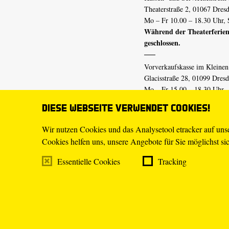
Theaterstraße 2, 01067 Dres
Mo – Fr 10.00 – 18.30 Uhr, 
Während der Theaterferien
geschlossen.
Vorverkaufskasse im Kleine
Glacisstraße 28, 01099 Dres
Mo – Fr 15.00 – 18.30 Uhr
Während der Theaterferien
Diese Webseite verwendet Cookies!
geschlossen.
Wir nutzen Cookies und das Analysetool etracker auf un
Cookies helfen uns, unsere Angebote für Sie möglichst sich
E-Mail
tickets@staatsschaus
Telefon
0351.49 13-555
Essentielle Cookies
Tracking
Mo – Fr 10.00 – 18.30 Uhr
Impressum
Datenschutz
Transpa