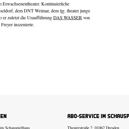
im Erwachsenentheater. Kontinuierliche
seldorf, dem DNT Weimar, dem tjg. theater junge
 er zuletzt die Uraufführung
DAS WASSER
von
reyer inszenierte.
sen
Abo-Service im Schaus
im Schauspielhaus
Theaterstraße 2, 01067 Dresden