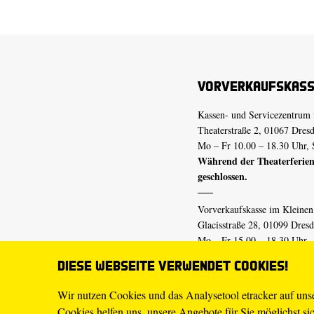
Vorverkaufskas
Kassen- und Servicezentrum 
Theaterstraße 2, 01067 Dres
Mo – Fr 10.00 – 18.30 Uhr, 
Während der Theaterferien
geschlossen.
Vorverkaufskasse im Kleine
Glacisstraße 28, 01099 Dres
Mo – Fr 15.00 – 18.30 Uhr
Während der Theaterferien
Diese Webseite verwendet Cookies!
geschlossen.
Wir nutzen Cookies und das Analysetool etracker auf un
Cookies helfen uns, unsere Angebote für Sie möglichst sich