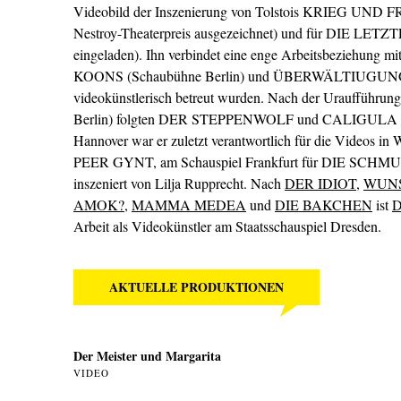
Videobild der Inszenierung von Tolstois KRIEG UND F
Nestroy-Theaterpreis ausgezeichnet) und für DIE LETZ
eingeladen). Ihn verbindet eine enge Arbeitsbeziehung mi
KOONS (Schaubühne Berlin) und ÜBERWÄLTIUGUNG (N
videokünstlerisch betreut wurden. Nach der Uraufführu
Berlin) folgten DER STEPPENWOLF und CALIGULA am 
Hannover war er zuletzt verantwortlich für die Vi
PEER GYNT, am Schauspiel Frankfurt für DIE SC
inszeniert von Lilja Rupprecht. Nach
DER IDIOT
,
WUNS
AMOK?
,
MAMMA MEDEA
und
DIE BAKCHEN
ist
D
Arbeit als Videokünstler am Staatsschauspiel Dresden.
AKTUELLE PRODUKTIONEN
Der Meister und Margarita
VIDEO