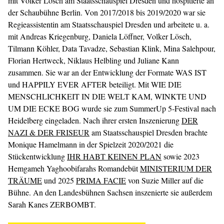
mit Volker Lösch am Staatsschauspiel Dresden und hospitierte an
der Schaubühne Berlin. Von 2017/2018 bis 2019/2020 war sie
Regieassistentin am Staatsschauspiel Dresden und arbeitete u. a.
mit Andreas Kriegenburg, Daniela Löffner, Volker Lösch,
Tilmann Köhler, Data Tavadze, Sebastian Klink, Mina Salehpour,
Florian Hertweck, Niklaus Helbling und Juliane Kann
zusammen. Sie war an der Entwicklung der Formate WAS IST
und HAPPILY EVER AFTER beteiligt. Mit WIE DIE
MENSCHLICHKEIT IN DIE WELT KAM, WINKTE UND
UM DIE ECKE BOG wurde sie zum SummerUp 5-Festival nach
Heidelberg eingeladen. Nach ihrer ersten Inszenierung
DER
NAZI & DER FRISEUR
am Staatsschauspiel Dresden brachte
Monique Hamelmann in der Spielzeit 2020/2021 die
Stückentwicklung
IHR HABT KEINEN PLAN
sowie 2023
Hemgameh Yaghoobifarahs Romandebüt
MINISTERIUM DER
TRÄUME
und 2025
PRIMA FACIE
von Suzie Miller auf die
Bühne. An den Landesbühnen Sachsen inszenierte sie außerdem
Sarah Kanes ZERBOMBT.