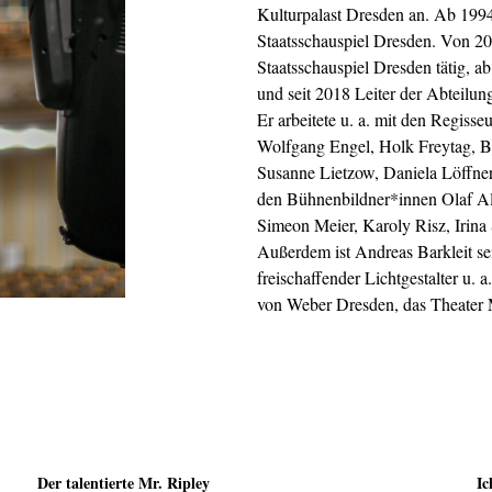
Kulturpalast Dresden an. Ab 1994
Staatsschauspiel Dresden. Von 20
Staatsschauspiel Dresden tätig, ab
und seit 2018 Leiter der Abteilun
Er arbeitete u. a. mit den Regis
Wolfgang Engel, Holk Freytag, Be
Susanne Lietzow, Daniela Löffner
den Bühnenbildner*innen Olaf Al
Simeon Meier, Karoly Risz, Irin
Außerdem ist Andreas Barkleit sei
freischaffender Lichtgestalter u. 
von Weber Dresden, das Theater 
Der talentierte Mr. Ripley
Ic