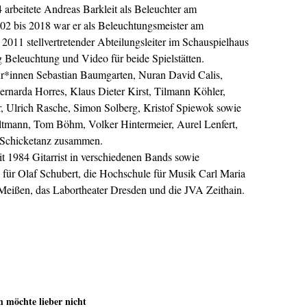
 arbeitete Andreas Barkleit als Beleuchter am
02 bis 2018 war er als Beleuchtungsmeister am
 2011 stellvertretender Abteilungsleiter im Schauspielhaus
g Beleuchtung und Video für beide Spielstätten.
seur*innen Sebastian Baumgarten, Nuran David Calis,
rnarda Horres, Klaus Dieter Kirst, Tilmann Köhler,
, Ulrich Rasche, Simon Solberg, Kristof Spiewok sowie
tmann, Tom Böhm, Volker Hintermeier, Aurel Lenfert,
a Schicketanz zusammen.
t 1984 Gitarrist in verschiedenen Bands sowie
a. für Olaf Schubert, die Hochschule für Musik Carl Maria
Meißen, das Labortheater Dresden und die JVA Zeithain.
h möchte lieber nicht