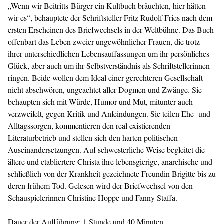
„Wenn wir Beitritts-Bürger ein Kultbuch bräuchten, hier hätten
wir es“, behauptete der Schriftsteller Fritz Rudolf Fries nach dem
ersten Erscheinen des Briefwechsels in der Weltbühne. Das Buch
offenbart das Leben zweier ungewöhnlicher Frauen, die trotz
ihrer unterschiedlichen Lebensauffassungen um ihr persönliches
Glück, aber auch um ihr Selbstverständnis als Schriftstellerinnen
ringen. Beide wollen dem Ideal einer gerechteren Gesellschaft
nicht abschwören, ungeachtet aller Dogmen und Zwänge. Sie
behaupten sich mit Würde, Humor und Mut, mitunter auch
verzweifelt, gegen Kritik und Anfeindungen. Sie teilen Ehe- und
Alltagssorgen, kommentieren den real existierenden
Literaturbetrieb und stellen sich den harten politischen
Auseinandersetzungen. Auf schwesterliche Weise begleitet die
ältere und etabliertere Christa ihre lebensgierige, anarchische und
schließlich von der Krankheit gezeichnete Freundin Brigitte bis zu
deren frühem Tod. Gelesen wird der Briefwechsel von den
Schauspielerinnen Christine Hoppe und Fanny Staffa.
Dauer der Aufführung: 1 Stunde und 40 Minuten.