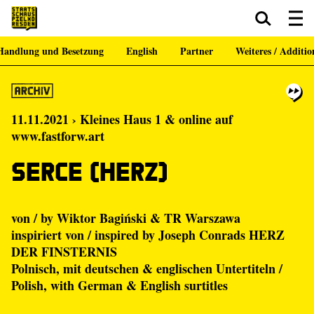
Handlung und Besetzung
English
Partner
Weiteres / Additio
Zum Hauptinhalt springen
Zum Footer springen
11.11.2021 › Kleines Haus 1 & online auf
www.fastforw.art
Serce (Herz)
von / by Wiktor Bagiński & TR Warszawa
inspiriert von / inspired by Joseph Conrads HERZ
DER FINSTERNIS
Polnisch, mit deutschen & englischen Untertiteln /
Polish, with German & English surtitles