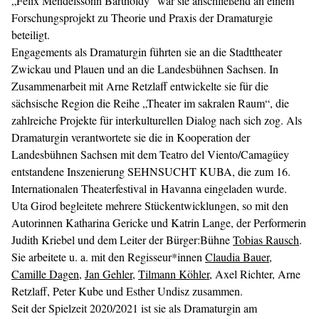
„Felix Mendelssohn Bartholdy“ war sie anschließend an einem
Forschungsprojekt zu Theorie und Praxis der Dramaturgie
beteiligt.
Engagements als Dramaturgin führten sie an die Stadttheater
Zwickau und Plauen und an die Landesbühnen Sachsen. In
Zusammenarbeit mit Arne Retzlaff entwickelte sie für die
sächsische Region die Reihe „Theater im sakralen Raum“, die
zahlreiche Projekte für interkulturellen Dialog nach sich zog. Als
Dramaturgin verantwortete sie die in Kooperation der
Landesbühnen Sachsen mit dem Teatro del Viento/Camagüey
entstandene Inszenierung SEHNSUCHT KUBA, die zum 16.
Internationalen Theaterfestival in Havanna eingeladen wurde.
Uta Girod begleitete mehrere Stückentwicklungen, so mit den
Autorinnen Katharina Gericke und Katrin Lange, der Performerin
Judith Kriebel und dem Leiter der Bürger:Bühne
Tobias Rausch
.
Sie arbeitete u. a. mit den Regisseur*innen
Claudia Bauer
,
Camille Dagen
,
Jan Gehler
,
Tilmann Köhler
, Axel Richter, Arne
Retzlaff, Peter Kube und Esther Undisz zusammen.
Seit der Spielzeit 2020/2021 ist sie als Dramaturgin am