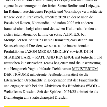
eigene Inszenierungen in der freien Szene Berlins und Leipzigs.
Im Rahmen verschiedener Projekte und Workshops verbrachte sie
längere Zeit in Frankreich, arbeitete 2020 an der Maison de
Poésie bei Rouen, Normandie, und nahm 2022 mit anderen
französischen, belgischen und deutschen Kulturschaffenden am
atelier international de la mise en scène A.I.M.E.S. bei
Montpellier teil. Seit 2023 ist sie Dramaturgieassistentin am
Staatsschauspiel Dresden, wo sie u. a. die internationalen
Produktionen
JASON MEDEA MEDLEY
sowie
JUDITH
SHAKESPEARE – RAPE AND REVENGE
mit britischen und
litauischen künstlerischen Teams begleitete und die Inszenierung
von Hengameh Yaghoobifarahs Debütroman
MINISTERIUM
DER TRÄUME
mitbetreute. Außerdem kuratiert sie die
Literarischen Orgelnächte in Kooperation mit der Frauenkirche
und engagiert sich bei den Aktivitäten des Bündnisses #WOD –
Weltoffenes Dresden. Seit der Spielzeit 2024/25 arbeitet sie als
Dramaturgin am Staatsschauspiel Dresden.