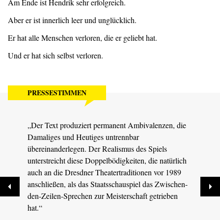
Am Ende ist Hendrik sehr erfolgreich.
Aber er ist innerlich leer und unglücklich.
Er hat alle Menschen verloren, die er geliebt hat.
Und er hat sich selbst verloren.
PRESSESTIMMEN
„Der Text produziert permanent Ambivalenzen, die
„Theat
Damaliges und Heutiges untrennbar
präzi
übereinanderlegen. Der Realismus des Spiels
– gei
unterstreicht diese Doppelbödigkeiten, die natürlich
MDR S
auch an die Dresdner Theatertraditionen vor 1989
anschließen, als das Staatsschauspiel das Zwischen-
den-Zeilen-Sprechen zur Meisterschaft getrieben
hat.“