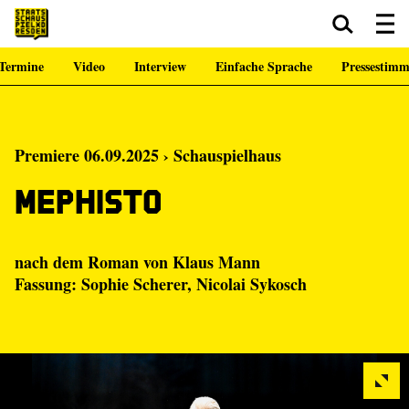
Termine
Video
Interview
Einfache Sprache
Pressestim
Zum Hauptinhalt springen
Zum Footer springen
Premiere 06.09.2025 › Schauspielhaus
Mephisto
nach dem Roman von Klaus Mann
Fassung:
Sophie Scherer
,
Nicolai Sykosch