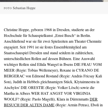
Sebastian Hoppe
FOTO
Christine Hoppe, geboren 1968 in Dresden, studierte an der
Hochschule für Schauspielkunst „Ernst Busch“ in Berlin.
Anschließend war sie für zwei Spielzeiten am Theater Chemnitz
engagiert. Seit 1991 ist sie festes Ensemblemitglied am
Staatsschauspiel Dresden und stand seitdem in zahlreichen,
unterschiedlichen Rollen auf dessen Bühnen. Eine Auswahl
wichtiger Rollen sind Ellida Wangel in Ibsens DIE FRAU VOM
MEER (Regie: Tobias Wellemeyer), Roxane in CYRANO DE
BERGERAC von Edmond Rostand (Regie: András Fricsay Kali
Son), Judith in Hebbels gleichnamigen Stück, Klytaimnestra in
Aischylos' DIE ORESTIE (Regie: Volker Lösch) sowie die
Martha in Albees WER HAT ANGST VOR VIRGINIA
WOOLF? (Regie: Paolo Magelli), Klara in Dürrenmatts
DER
BESUCH DER ALTEN DAME
(Regie: Armin Petras), Eboli in