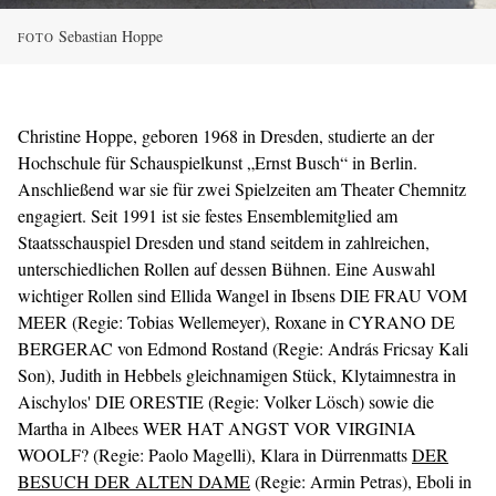
Sebastian Hoppe
FOTO
Christine Hoppe, geboren 1968 in Dresden, studierte an der
Hochschule für Schauspielkunst „Ernst Busch“ in Berlin.
Anschließend war sie für zwei Spielzeiten am Theater Chemnitz
engagiert. Seit 1991 ist sie festes Ensemblemitglied am
Staatsschauspiel Dresden und stand seitdem in zahlreichen,
unterschiedlichen Rollen auf dessen Bühnen. Eine Auswahl
wichtiger Rollen sind Ellida Wangel in Ibsens DIE FRAU VOM
MEER (Regie: Tobias Wellemeyer), Roxane in CYRANO DE
BERGERAC von Edmond Rostand (Regie: András Fricsay Kali
Son), Judith in Hebbels gleichnamigen Stück, Klytaimnestra in
Aischylos' DIE ORESTIE (Regie: Volker Lösch) sowie die
Martha in Albees WER HAT ANGST VOR VIRGINIA
WOOLF? (Regie: Paolo Magelli), Klara in Dürrenmatts
DER
BESUCH DER ALTEN DAME
(Regie: Armin Petras), Eboli in