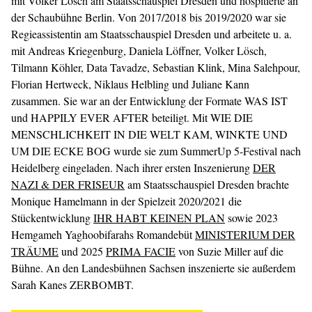
mit Volker Lösch am Staatsschauspiel Dresden und hospitierte an
der Schaubühne Berlin. Von 2017/2018 bis 2019/2020 war sie
Regieassistentin am Staatsschauspiel Dresden und arbeitete u. a.
mit Andreas Kriegenburg, Daniela Löffner, Volker Lösch,
Tilmann Köhler, Data Tavadze, Sebastian Klink, Mina Salehpour,
Florian Hertweck, Niklaus Helbling und Juliane Kann
zusammen. Sie war an der Entwicklung der Formate WAS IST
und HAPPILY EVER AFTER beteiligt. Mit WIE DIE
MENSCHLICHKEIT IN DIE WELT KAM, WINKTE UND
UM DIE ECKE BOG wurde sie zum SummerUp 5-Festival nach
Heidelberg eingeladen. Nach ihrer ersten Inszenierung
DER
NAZI & DER FRISEUR
am Staatsschauspiel Dresden brachte
Monique Hamelmann in der Spielzeit 2020/2021 die
Stückentwicklung
IHR HABT KEINEN PLAN
sowie 2023
Hemgameh Yaghoobifarahs Romandebüt
MINISTERIUM DER
TRÄUME
und 2025
PRIMA FACIE
von Suzie Miller auf die
Bühne. An den Landesbühnen Sachsen inszenierte sie außerdem
Sarah Kanes ZERBOMBT.