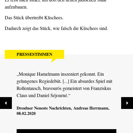
aufzubauen.
Das Stück übertreibt Klischees.
Dadurch zeigt das Stück, wie falsch die Klischees sind.
PRESSESTIMMEN
„Monique Hamelmann inszeniert gekonnt. Ein
„Fran
gelungenes Regiedebüt. [...] Ein absurdes Spiel mit
komis
Rollentausch, bravourös gemeistert von Franziskus
polit
Claus und Daniel Séjourné.“
Dresd
Dresdner Neueste Nachrichten
, Andreas Herrmann,
08.02.2020