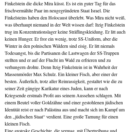
Finkelstein die dicke Mira küsst. Es ist ein guter Tag für das
frischvermählte Paar im neugegründeten Staat Israel. Die
Finkelsteins haben den Holocaust überlebt. Was Mira nicht weiß,
was überhaupt niemand in der Welt wissen darf: Itzig Finkelstein
trug im Konzentrationslager keine Sträflingskleidung. Er litt auch
keinen Hunger. Er fror ein wenig, trotz SS-Uniform, aber die
Winter in den polnischen Wäldern sind eisig. Er litt niemals
Todesangst, bis die Partisanen die Lastwagen der SS-Truppen
stellten und er auf der Flucht im Wald zu erfrieren und zu
verhungern drohte. Denn Itzig Finkelstein ist in Wahrheit der
Massenmörder Max Schulz. Ein kleiner Fisch, aber einer der
besten. Äußerlich, trotz aller Reinrassigkeit, gestaltet wie die zu
seiner Zeit gängige Karikatur eines Juden, kann er nach
Kriegsende erstmals Profit aus seinem Aussehen schlagen. Mit
einem Beutel voller Goldzähne und einer gestohlenen jüdischen
Identität reist er nach Palästina aus und macht sich im Kampf um
den „jüdischen Staat“ verdient. Eine große Tarnung für einen
kleinen Fisch.
Eine groteske Geschichte, die vermag, mit Übertreibung und