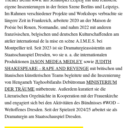
eigene Inszenierungen in der freien Szene Berlins und Leipzigs.
Im Rahmen verschiedener Projekte und Workshops verbrachte sie
längere Zeit in Frankreich, arbeitete 2020 an der Maison de
Poésie bei Rouen, Normandie, und nahm 2022 mit anderen
französischen, belgischen und deutschen Kulturschaffenden am
atelier international de la mise en scène A.I.M.E.S. bei
Montpellier teil. Seit 2023 ist sie Dramaturgieassistentin am
Staatsschauspiel Dresden, wo sie u. a. die internationalen
Produktionen
JASON MEDEA MEDLEY
sowie
JUDITH
SHAKESPEARE – RAPE AND REVENGE
mit britischen und
litauischen künstlerischen Teams begleitete und die Inszenierung
von Hengameh Yaghoobifarahs Debütroman
MINISTERIUM
DER TRÄUME
mitbetreute. Außerdem kuratiert sie die
Literarischen Orgelnächte in Kooperation mit der Frauenkirche
und engagiert sich bei den Aktivitäten des Bündnisses #WOD –
Weltoffenes Dresden. Seit der Spielzeit 2024/25 arbeitet sie als
Dramaturgin am Staatsschauspiel Dresden.