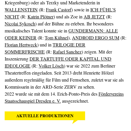
Kriegenburg) oder als Terzky und Marketenderin in
WALLENSTEIN
(R:
Frank Castorf
) sowie in
ICH FÜHL’S
NICHT
(R:
Katrin Plötner
) und als Zoe in
AB JETZT
(R:
Nicolai Sykosch
) auf der Bühne zu erleben. Ihr besonderes
musikalisches Talent konnte sie in
GUNDERMANN: ALLE
ODER KEINER
(R:
Tom Kühnel
),
ANDROID ERGO SUM
(R:
Florian Hertweck
) und in
TRILOGIE DER
SOMMERFRISCHE
(R:
Rafael Sanchez
) zeigen. Mit der
Inszenierung
DER TARTUFFE ODER KAPITAL UND
IDEOLOGIE
(R:
Volker Lösch
) war sie 2022 zum Berliner
Theatertreffen eingeladen. Seit 2013 dreht Henriette Hölzel
außerdem regelmäßig für Film und Fernsehen, zuletzt war sie als
Kommissarin in der ARD-Serie ZERV zu sehen.
2022 wurde sie mit dem 14. Erich-Ponto-Preis des
Fördervereins
Staatsschauspiel Dresden e. V.
ausgezeichnet.
AKTUELLE PRODUKTIONEN