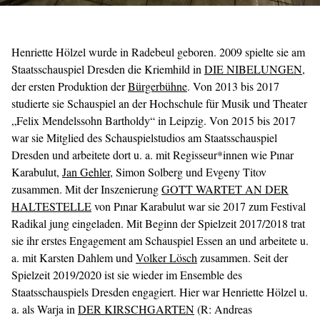
Henriette Hölzel wurde in Radebeul geboren. 2009 spielte sie am
Staatsschauspiel Dresden die Kriemhild in
DIE NIBELUNGEN
,
der ersten Produktion der
Bürgerbühne
. Von 2013 bis 2017
studierte sie Schauspiel an der Hochschule für Musik und Theater
„Felix Mendelssohn Bartholdy“ in Leipzig. Von 2015 bis 2017
war sie Mitglied des Schauspielstudios am Staatsschauspiel
Dresden und arbeitete dort u. a. mit Regisseur*innen wie Pınar
Karabulut,
Jan Gehler
, Simon Solberg und Evgeny Titov
zusammen. Mit der Inszenierung
GOTT WARTET AN DER
HALTESTELLE
von Pınar Karabulut war sie 2017 zum Festival
Radikal jung eingeladen. Mit Beginn der Spielzeit 2017/2018 trat
sie ihr erstes Engagement am Schauspiel Essen an und arbeitete u.
a. mit Karsten Dahlem und
Volker Lösch
zusammen. Seit der
Spielzeit 2019/2020 ist sie wieder im Ensemble des
Staatsschauspiels Dresden engagiert. Hier war Henriette Hölzel u.
a. als Warja in
DER KIRSCHGARTEN
(R: Andreas