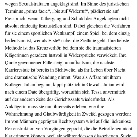
wegen Sexualstraftaten angeklagt sind. Im Sinne des juristischen
Terminus „prima facie“, „bis auf Widerruf“, plädiert sie auf
Freispruch, wenn Tathergang und Schuld der Angeklagten nicht
absolut eindeutig festzustellen sind. Dabei gleichen die Verfahren
für sie einem sportlichen Wettkampf, einem Spiel, bei dem einzig
bedeutsam ist, wer als Erste*r über die Ziellinie geht. Ihre liebste
Methode ist das Kreuzverhör, bei dem sie die traumatisierten
Klägerinnen geradezu lustvoll in Widersprüche verwickelt. Ihre
Quote gewonnener Fälle steigt unaufhaltsam, die nächste
Karrierestufe ist bereits in Sichtweite, als ihr Leben über Nacht
eine dramatische Wendung nimmt: Was als Affäre mit ihrem
Kollegen Julian begann, kippt plötzlich in Gewalt. Julian wird
nach einem Date übergriffig, woraufhin sich Tessa unvermittelt
auf der anderen Seite des Gerichtssaals wiederfindet. Als
Anklägerin muss sie nun ihrerseits erleben, wie ihre
Wahrnehmung und Glaubwürdigkeit in Zweifel gezogen werden:
Im von Männern geprägten Rechtssystem wird auf die lückenlose
Rekonstruktion von Vorgängen gepocht, die die Betroffenen nicht
klar erinnern können, weil sie währenddessen dissoziierten. Suzie