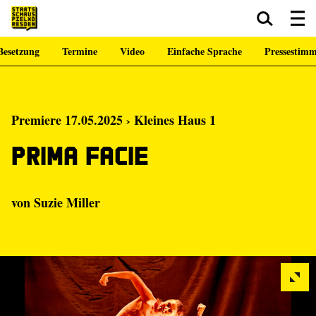
Besetzung
Termine
Video
Einfache Sprache
Pressestim
Zum Hauptinhalt springen
Zum Footer springen
Premiere 17.05.2025 › Kleines Haus 1
Prima Facie
von
Suzie Miller