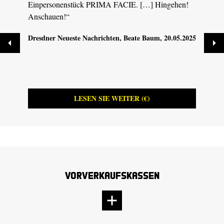
Einpersonenstück PRIMA FACIE. […] Hingehen!
PRIMA
Anschauen!“
Hölze
Dresdner Neueste Nachrichten
, Beate Baum, 20.05.2025
Dresd
19.05
LESEN SIE WEITER (€)
Vorverkaufskassen