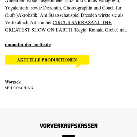
Außerdem ist sie ausgebildete Tanz- und Circus-Pädagogin,
Yogalehrerin sowie Dozentin, Choreographin und Coach für
(Luft-)Akrobatik. Am Staatsschauspiel Dresden wirkte sie als
Vertikaltuch-Artistin bei
CIRCUS SARRASANI. THE
GREATEST SHOW ON EARTH
(Regie: Rainald Grebe) mit.
nomadin-der-luefte.de
AKTUELLE PRODUKTIONEN
Woyzeck
SEILCOACHING
Vorverkaufskassen