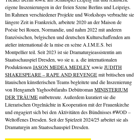
eigene Inszenierungen in der freien Szene Berlins und Leipzigs.
Im Rahmen verschiedener Projekte und Workshops verbrachte sie
längere Zeit in Frankreich, arbeitete 2020 an der Maison de
Poésie bei Rouen, Normandie, und nahm 2022 mit anderen
französischen, belgischen und deutschen Kulturschaffenden am
atelier international de la mise en scène A.I.M.E.S. bei
Montpellier teil. Seit 2023 ist sie Dramaturgieassistentin am
Staatsschauspiel Dresden, wo sie u. a. die internationalen
Produktionen
JASON MEDEA MEDLEY
sowie
JUDITH
SHAKESPEARE – RAPE AND REVENGE
mit britischen und
litauischen künstlerischen Teams begleitete und die Inszenierung
von Hengameh Yaghoobifarahs Debütroman
MINISTERIUM
DER TRÄUME
mitbetreute. Außerdem kuratiert sie die
Literarischen Orgelnächte in Kooperation mit der Frauenkirche
und engagiert sich bei den Aktivitäten des Bündnisses #WOD –
Weltoffenes Dresden. Seit der Spielzeit 2024/25 arbeitet sie als
Dramaturgin am Staatsschauspiel Dresden.