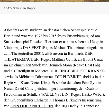
Sebastian Hoppe
FOTO
Albrecht Goette studierte an der staatlichen Schauspielschule
Berlin und war von 1973 bis 2015 festes Ensemblemitglied am
Staatsschauspiel Dresden. Hier war er u. a. zu sehen als Helge in
Vinterbergs DAS FEST (Regie: Michael Thalheimer, eingeladen
zum Theatertreffen 2001), als Bruscon in Bernhards DER
THEATERMACHER (Regie: Matthias Gehrt), als (Prof.) Unrat
im gleichnamigen Stück von Heinrich Mann (Regie: Beat Fäh)
und als Titelfigur in Molières DER EINGEBILDETE KRANKE
sowie als Möbius in Dürrenmatts DIE PHYSIKER (beides in der
Regie von Klaus Dieter Kirst). Er spielte den alten Peer Gynt in
Nuran David Calis
' gleichnamiger Inszenierung, den Ocatvio
Piccolomini in Schillers WALLENSTEIN (Regie: Hasko Weber),
den Gruppenführer Ehrhardt in Thomas Birkmeirs Inszenierung
von
SEIN ODER NICHTSEIN
, den Big Daddy in Tennessee