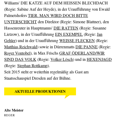
Williams' DIE KATZE AUF DEM HEISSEN BLECHDACH
(Regie: Sabine Auf der Heyde), in der Uraufführung von Ewald
Palmetshofers
TIER. MAN WIRD DOCH BITTE
UNTERSCHICHT
den Direktor (Regie: Simone Blattner), den
Hassenreuter in Hauptmanns'
DIE RATTEN
(Regie: Susanne
Lietzow), in der Uraufführung
EIN EXEMPEL
(Regie:
Jan
Gehler
) und in der Uraufführung
WEISSE FLECKEN
(Regie:
Matthias Reichwald
) sowie in Dürrenmatts
DIE PANNE
(Regie:
Roger Vontobel
), in Max Frischs
GRAF ÖDERLAND/WIR
SIND DAS VOLK
(Regie:
Volker Lösch
) und in
HEXENJAGD
(Regie:
Stephan Rottkamp
).
Seit 2015 steht er weiterhin regelmäßig als Gast am
Staatsschauspiel Dresden auf der Bühne.
AKTUELLE PRODUKTIONEN
Alte Meister
REGER