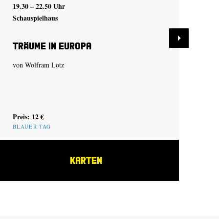
19.30 – 22.50 Uhr
19.
Schauspielhaus
Sch
Träume in Europa
Ca
von
Wolfram Lotz
nac
Preis: 12 €
Pre
BLAUER TAG
KARTEN