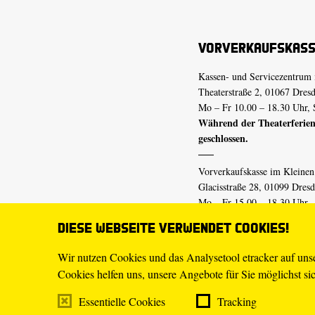
Vorverkaufskas
Kassen- und Servicezentrum 
Theaterstraße 2, 01067 Dres
Mo – Fr 10.00 – 18.30 Uhr, 
Während der Theaterferien
geschlossen.
Vorverkaufskasse im Kleine
Glacisstraße 28, 01099 Dres
Mo – Fr 15.00 – 18.30 Uhr
Während der Theaterferien
Diese Webseite verwendet Cookies!
geschlossen.
Wir nutzen Cookies und das Analysetool etracker auf un
Cookies helfen uns, unsere Angebote für Sie möglichst sich
E-Mail
tickets@staatsschaus
Telefon
0351.49 13-555
Essentielle Cookies
Tracking
Mo – Fr 10.00 – 18.30 Uhr