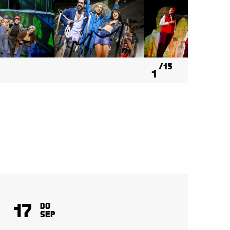
15
1
17
1
Do
Sep