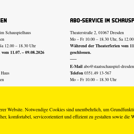
sen
Abo-Service im Schaus
im Schauspielhaus
Theaterstraße 2, 01067 Dresden
den
Mo – Fr 10.00 – 18.30 Uhr, Sa 12.00
Während der Theaterferien vom 11.
Sa 12.00 – 18.30 Uhr
 vom 11.07. – 09.08.2026
geschlossen.
E-Mail
abo@staatsschauspiel-dresden
Telefon
n Haus
0351.49 13-567
den
Mo – Fr 10.00 – 18.30 Uhr
 vom 04.07. – 16.08.2026
Erklärung Barrierefreiheit
serer Website. Notwendige Cookies sind unentbehrlich, um Grundfunkt
er, komfortabel, serviceorientiert und effizient zu gestalten sowie die 
piel-dresden.de