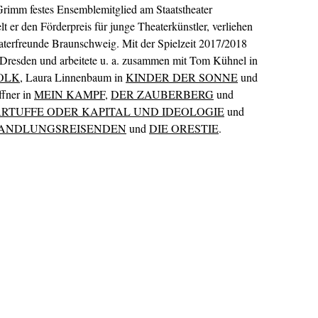
Grimm festes Ensemblemitglied am Staatstheater
t er den Förderpreis für junge Theaterkünstler, verliehen
eaterfreunde Braunschweig. Mit der Spielzeit 2017/2018
l Dresden und arbeitete u. a. zusammen mit Tom Kühnel in
VOLK
, Laura Linnenbaum in
KINDER DER SONNE
und
ffner in
MEIN KAMPF
,
DER ZAUBERBERG
und
ARTUFFE ODER KAPITAL UND IDEOLOGIE
und
HANDLUNGSREISENDEN
und
DIE ORESTIE
.