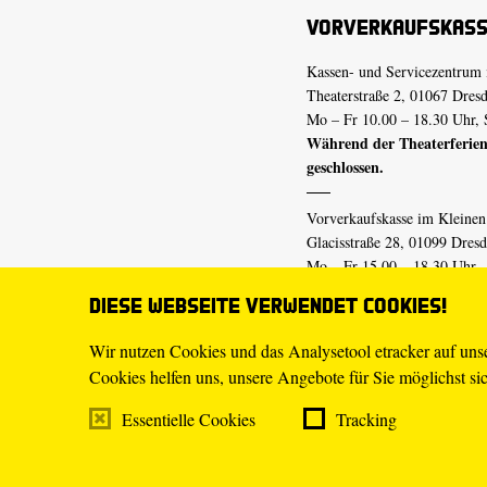
Vorverkaufskas
Kassen- und Servicezentrum 
Theaterstraße 2, 01067 Dres
Mo – Fr 10.00 – 18.30 Uhr, 
Während der Theaterferien
geschlossen.
Vorverkaufskasse im Kleine
Glacisstraße 28, 01099 Dres
Mo – Fr 15.00 – 18.30 Uhr
Während der Theaterferien
Diese Webseite verwendet Cookies!
geschlossen.
Wir nutzen Cookies und das Analysetool etracker auf un
Cookies helfen uns, unsere Angebote für Sie möglichst sich
E-Mail
tickets@staatsschaus
Telefon
0351.49 13-555
Essentielle Cookies
Tracking
Mo – Fr 10.00 – 18.30 Uhr