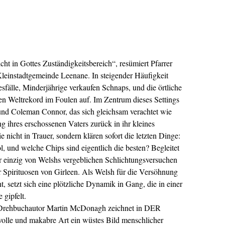
nicht in Gottes Zuständigkeitsbereich“, resümiert Pfarrer
Kleinstadtgemeinde Leenane. In steigender Häufigkeit
esfälle, Minderjährige verkaufen Schnaps, und die örtliche
en Weltrekord im Foulen auf. Im Zentrum dieses Settings
und Coleman Connor, das sich gleichsam verachtet wie
g ihres erschossenen Vaters zurück in ihr kleines
nicht in Trauer, sondern klären sofort die letzten Dinge:
, und welche Chips sind eigentlich die besten? Begleitet
er einzig von Welshs vergeblichen Schlichtungsversuchen
 Spirituosen von Girleen. Als Welsh für die Versöhnung
, setzt sich eine plötzliche Dynamik in Gang, die in einer
 gipfelt.
d Drehbuchautor Martin McDonagh zeichnet in DER
 und makabre Art ein wüstes Bild menschlicher