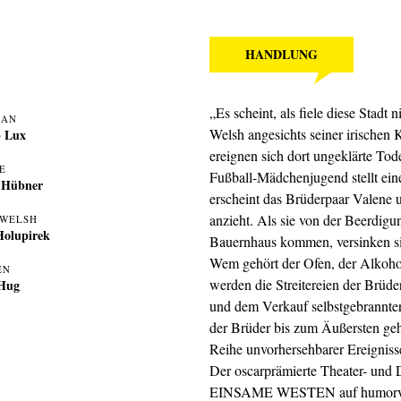
HANDLUNG
„Es scheint, als fiele diese Stadt 
MAN
Welsh angesichts seiner irischen 
p Lux
ereignen sich dort ungeklärte Tod
E
Fußball-Mädchenjugend stellt ein
 Hübner
erscheint das Brüderpaar Valene 
anzieht. Als sie von der Beerdigun
 WELSH
Holupirek
Bauernhaus kommen, versinken sie 
Wem gehört der Ofen, der Alkohol
EN
werden die Streitereien der Brüd
 Hug
und dem Verkauf selbstgebrannter
der Brüder bis zum Äußersten geht
Reihe unvorhersehbarer Ereignisse
Der oscarprämierte Theater- un
EINSAME WESTEN auf humorvolle