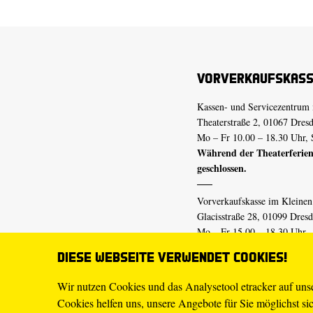
Vorverkaufskas
Kassen- und Servicezentrum 
Theaterstraße 2, 01067 Dres
Mo – Fr 10.00 – 18.30 Uhr, 
Während der Theaterferien
geschlossen.
Vorverkaufskasse im Kleine
Glacisstraße 28, 01099 Dres
Mo – Fr 15.00 – 18.30 Uhr
Während der Theaterferien
Diese Webseite verwendet Cookies!
geschlossen.
Wir nutzen Cookies und das Analysetool etracker auf un
Cookies helfen uns, unsere Angebote für Sie möglichst sich
E-Mail
tickets@staatsschaus