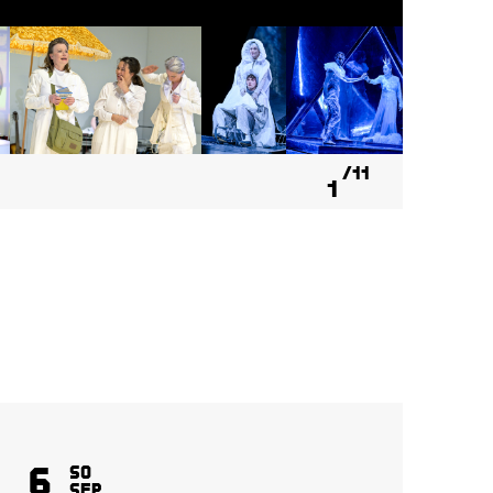
11
1
6
8
So
Sep