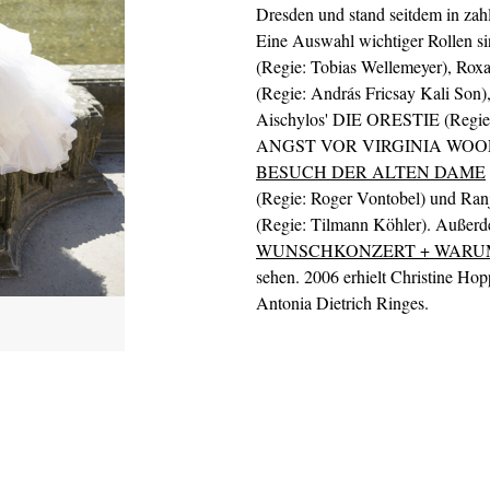
Dresden und stand seitdem in zah
Eine Auswahl wichtiger Rollen
(Regie: Tobias Wellemeyer),
(Regie: András Fricsay Kali Son),
Aischylos' DIE ORESTIE (Regie
ANGST VOR VIRGINIA WOOLF? (R
BESUCH DER ALTEN DAME
(Regie: Roger Vontobel) und Ra
(Regie: Tilmann Köhler). Außerde
WUNSCHKONZERT + WARUM
sehen. 2006 erhielt Christine Hopp
Antonia Dietrich Ringes.