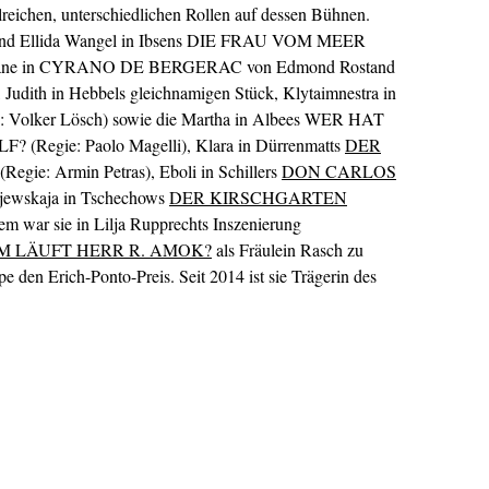
lreichen, unterschiedlichen Rollen auf dessen Bühnen.
 sind Ellida Wangel in Ibsens DIE FRAU VOM MEER
 Roxane in CYRANO DE BERGERAC von Edmond Rostand
 Judith in Hebbels gleichnamigen Stück, Klytaimnestra in
: Volker Lösch) sowie die Martha in Albees WER HAT
egie: Paolo Magelli), Klara in Dürrenmatts
DER
(Regie: Armin Petras), Eboli in Schillers
DON CARLOS
njewskaja in Tschechows
DER KIRSCHGARTEN
m war sie in Lilja Rupprechts Inszenierung
 LÄUFT HERR R. AMOK?
als Fräulein Rasch zu
e den Erich-Ponto-Preis. Seit 2014 ist sie Trägerin des