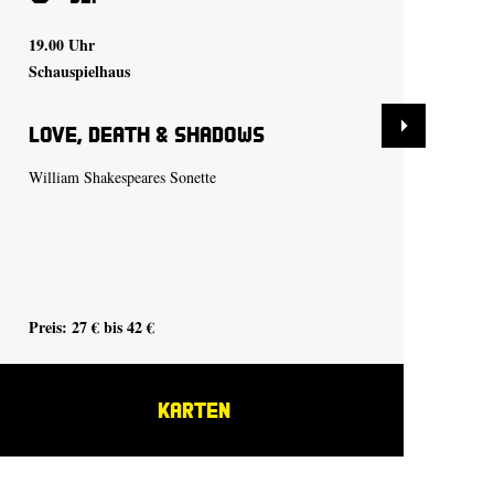
19.00 Uhr
19.
Schauspielhaus
Kle
Love, Death & Shadows
Dr
be
id
William Shakespeares Sonette
von
See
Büh
Sch
Preis: 27 € bis 42 €
Pre
KARTEN