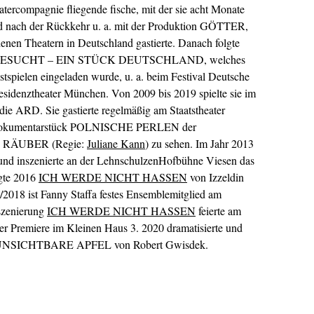
atercompagnie fliegende fische, mit der sie acht Monate
nd nach der Rückkehr u. a. mit der Produktion GÖTTER,
Theatern in Deutschland gastierte. Danach folgte
ATGESUCHT – EIN STÜCK DEUTSCHLAND, welches
tspielen eingeladen wurde, u. a. beim Festival Deutsche
sidenztheater München. Von 2009 bis 2019 spielte sie im
e ARD. Sie gastierte regelmäßig am Staatstheater
 Dokumentarstück POLNISCHE PERLEN der
IE) RÄUBER (Regie:
Juliane Kann
) zu sehen. Im Jahr 2013
ig und inszenierte an der LehnschulzenHofbühne Viesen das
te 2016
ICH WERDE NICHT HASSEN
von Izzeldin
7/2018 ist Fanny Staffa festes Ensemblemitglied am
nszenierung
ICH WERDE NICHT HASSEN
feierte am
r Premiere im Kleinen Haus 3. 2020 dramatisierte und
R UNSICHTBARE APFEL von Robert Gwisdek.