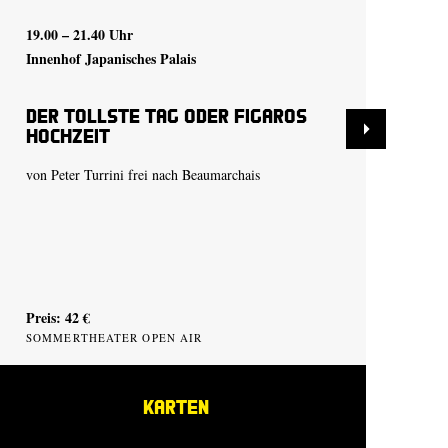
19.00 – 21.40 Uhr
20.
Innenhof Japanisches Palais
Inn
Der tollste Tag oder Figaros
De
Hochzeit
Ho
von Peter Turrini frei nach Beaumarchais
von
Preis: 42 €
Pre
SOMMERTHEATER OPEN AIR
SO
KARTEN