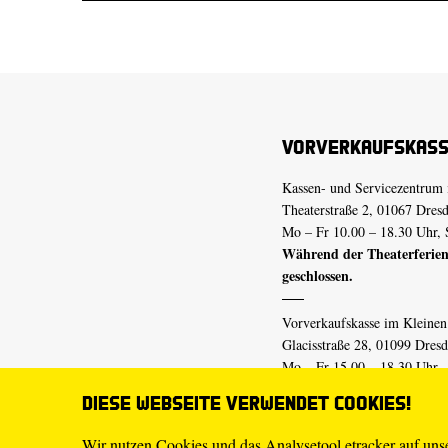
Vorverkaufskas
Kassen- und Servicezentrum 
Theaterstraße 2, 01067 Dres
Mo – Fr 10.00 – 18.30 Uhr, 
Während der Theaterferien
geschlossen.
Vorverkaufskasse im Kleine
Glacisstraße 28, 01099 Dres
Mo – Fr 15.00 – 18.30 Uhr
Während der Theaterferien
Diese Webseite verwendet Cookies!
geschlossen.
Wir nutzen Cookies und das Analysetool etracker auf un