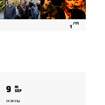
11
1
9
1
Mi
Sep
19.30 Uhr
19.