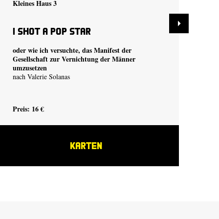
Kleines Haus 3
Kle
I shot a Pop Star
Ge
oder wie ich versuchte, das Manifest der
von
Gesellschaft zur Vernichtung der Männer
Deu
umzusetzen
nach Valerie Solanas
Preis: 16 €
Pre
KARTEN