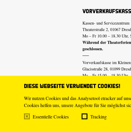
Vorverkaufskas
Kassen- und Servicezentrum 
Theaterstraße 2, 01067 Dres
Mo – Fr 10.00 – 18.30 Uhr, 
Während der Theaterferien
geschlossen.
Vorverkaufskasse im Kleine
Glacisstraße 28, 01099 Dres
Mo – Fr 15.00 – 18.30 Uhr
Während der Theaterferien
Diese Webseite verwendet Cookies!
geschlossen.
Wir nutzen Cookies und das Analysetool etracker auf un
Cookies helfen uns, unsere Angebote für Sie möglichst sich
E-Mail
tickets@staatsschaus
Telefon
0351.49 13-555
Essentielle Cookies
Tracking
Mo – Fr 10.00 – 18.30 Uhr