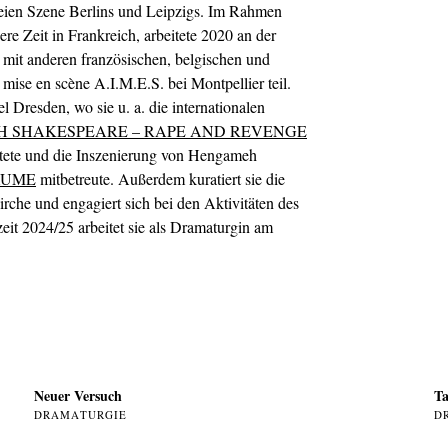
freien Szene Berlins und Leipzigs. Im Rahmen
re Zeit in Frankreich, arbeitete 2020 an der
it anderen französischen, belgischen und
 mise en scène A.I.M.E.S. bei Montpellier teil.
l Dresden, wo sie u. a. die internationalen
H SHAKESPEARE – RAPE AND REVENGE
eitete und die Inszenierung von Hengameh
ÄUME
mitbetreute. Außerdem kuratiert sie die
rche und engagiert sich bei den Aktivitäten des
it 2024/25 arbeitet sie als Dramaturgin am
Neuer Versuch
Ta
DRAMATURGIE
D