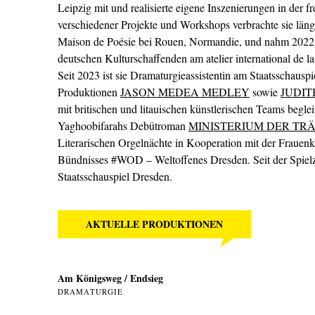
Leipzig mit und realisierte eigene Inszenierungen in der 
verschiedener Projekte und Workshops verbrachte sie länge
Maison de Poésie bei Rouen, Normandie, und nahm 2022 m
deutschen Kulturschaffenden am atelier international de la
Seit 2023 ist sie Dramaturgieassistentin am Staatsschauspie
Produktionen
JASON MEDEA MEDLEY
sowie
JUDIT
mit britischen und litauischen künstlerischen Teams begl
Yaghoobifarahs Debütroman
MINISTERIUM DER TR
Literarischen Orgelnächte in Kooperation mit der Frauenki
Bündnisses #WOD – Weltoffenes Dresden. Seit der Spielze
Staatsschauspiel Dresden.
AKTUELLE PRODUKTIONEN
Am Königsweg / Endsieg
DRAMATURGIE