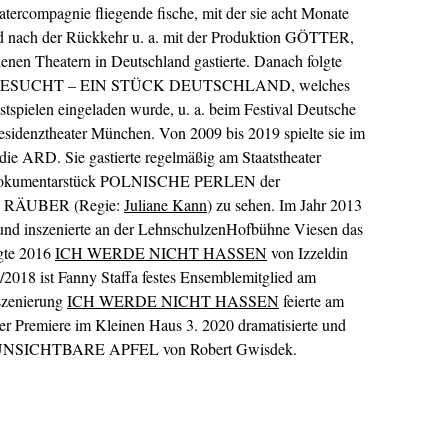
atercompagnie fliegende fische, mit der sie acht Monate
nd nach der Rückkehr u. a. mit der Produktion GÖTTER,
Theatern in Deutschland gastierte. Danach folgte
ATGESUCHT – EIN STÜCK DEUTSCHLAND, welches
tspielen eingeladen wurde, u. a. beim Festival Deutsche
sidenztheater München. Von 2009 bis 2019 spielte sie im
e ARD. Sie gastierte regelmäßig am Staatstheater
 Dokumentarstück POLNISCHE PERLEN der
IE) RÄUBER (Regie:
Juliane Kann
) zu sehen. Im Jahr 2013
ig und inszenierte an der LehnschulzenHofbühne Viesen das
te 2016
ICH WERDE NICHT HASSEN
von Izzeldin
7/2018 ist Fanny Staffa festes Ensemblemitglied am
nszenierung
ICH WERDE NICHT HASSEN
feierte am
r Premiere im Kleinen Haus 3. 2020 dramatisierte und
R UNSICHTBARE APFEL von Robert Gwisdek.