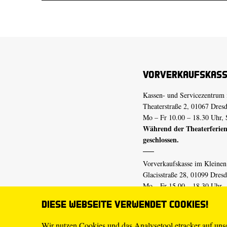
Vorverkaufskas
Kassen- und Servicezentrum 
Theaterstraße 2, 01067 Dres
Mo – Fr 10.00 – 18.30 Uhr, 
Während der Theaterferien
geschlossen.
Vorverkaufskasse im Kleine
Glacisstraße 28, 01099 Dres
Mo – Fr 15.00 – 18.30 Uhr
Während der Theaterferien
Diese Webseite verwendet Cookies!
geschlossen.
Wir nutzen Cookies und das Analysetool etracker auf un