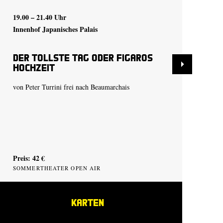
19.00 – 21.40 Uhr
20.
Innenhof Japanisches Palais
Inn
Der tollste Tag oder Figaros
De
Hochzeit
Ho
von Peter Turrini frei nach Beaumarchais
von
Preis: 42 €
Pre
SOMMERTHEATER OPEN AIR
SO
KARTEN