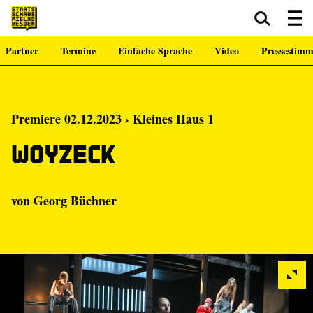
Partner
Termine
Einfache Sprache
Video
Pressestim
Zum Hauptinhalt springen
Zum Footer springen
Premiere 02.12.2023 › Kleines Haus 1
Woyzeck
von Georg Büchner