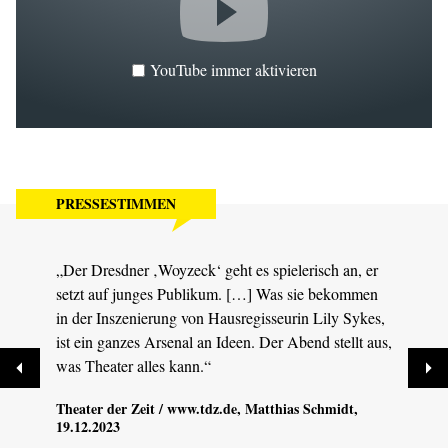
YouTube immer aktivieren
PRESSESTIMMEN
„Der Dresdner ‚Woyzeck‘ geht es spielerisch an, er
„Die 
setzt auf junges Publikum. […] Was sie bekommen
verkö
in der Inszenierung von Hausregisseurin Lily Sykes,
aufbe
ist ein ganzes Arsenal an Ideen. Der Abend stellt aus,
macht
was Theater alles kann.“
Sächs
Theater der Zeit / www.tdz.de
, Matthias Schmidt,
19.12.2023