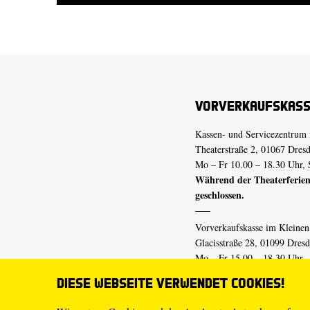
Vorverkaufskas
Kassen- und Servicezentrum 
Theaterstraße 2, 01067 Dres
Mo – Fr 10.00 – 18.30 Uhr, 
Während der Theaterferien
geschlossen.
Vorverkaufskasse im Kleine
Glacisstraße 28, 01099 Dres
Mo – Fr 15.00 – 18.30 Uhr
Während der Theaterferien
Diese Webseite verwendet Cookies!
geschlossen.