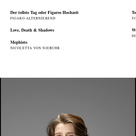
Der tollste Tag oder Figaros Hochzeit
To
FIGARO ALTERNIEREND
T
Love, Death & Shadows
W
D
Mephisto
NICOLETTA VON NIEBUHR