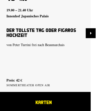
19.00 – 21.40 Uhr
20.
Innenhof Japanisches Palais
Inn
Der tollste Tag oder Figaros
De
Hochzeit
Ho
von Peter Turrini frei nach Beaumarchais
von
Preis: 42 €
Pre
SOMMERTHEATER OPEN AIR
SO
KARTEN