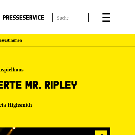
Presseservice
essestimmen
uspielhaus
erte Mr. Ripley
cia Highsmith