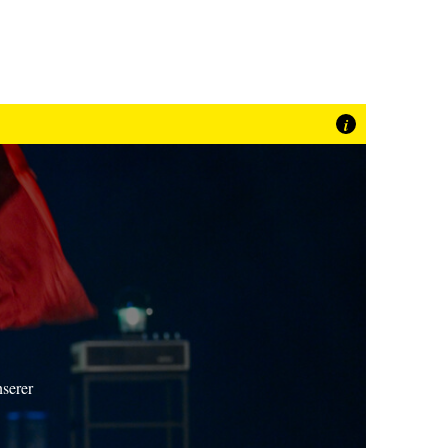
i
nserer