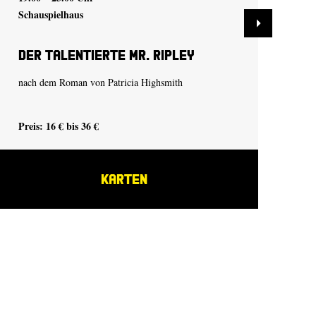
Schauspielhaus
Sch
Der talentierte Mr. Ripley
De
nach dem Roman von Patricia Highsmith
nac
Preis: 16 € bis 36 €
Pre
KARTEN