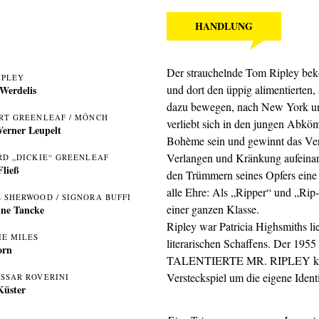
HANDLUNG
Der strauchelnde Tom Ripley bekom
IPLEY
und dort den üppig alimentierten
Werdelis
dazu bewegen, nach New York und
RT GREENLEAF / MÖNCH
verliebt sich in den jungen Abköm
erner Leupelt
Bohème sein und gewinnt das Ver
Verlangen und Kränkung aufeinande
RD „DICKIE“ GREENLEAF
Fließ
den Trümmern seines Opfers eine
alle Ehre: Als „Ripper“ und „Rip-o
 SHERWOOD / SIGNORA BUFFI
einer ganzen Klasse.
ine Tancke
Ripley war Patricia Highsmiths li
IE MILES
literarischen Schaffens. Der 19
orn
TALENTIERTE MR. RIPLEY kreis
Versteckspiel um die eigene Ident
SSAR ROVERINI
Küster