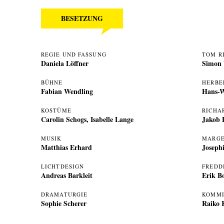
BESETZUNG
REGIE UND FASSUNG
TOM R
Daniela Löffner
Simon 
BÜHNE
HERBE
Fabian Wendling
Hans-W
KOSTÜME
RICHA
Carolin Schogs
,
Isabelle Lange
Jakob 
MUSIK
MARGE
Matthias Erhard
Joseph
LICHTDESIGN
FREDD
Andreas Barkleit
Erik B
DRAMATURGIE
KOMMI
Sophie Scherer
Raiko 