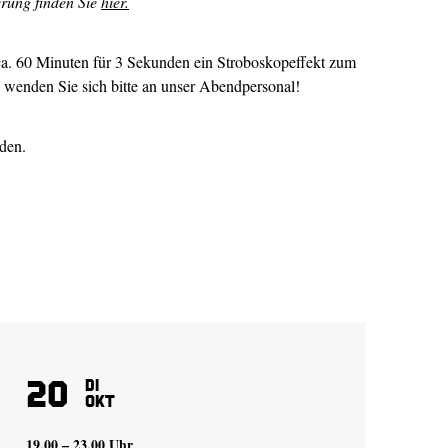
erung finden Sie
hier.
ca. 60 Minuten für 3 Sekunden ein Stroboskopeffekt zum
n wenden Sie sich bitte an unser Abendpersonal!
den.
20
4
Di
Okt
19.00 – 23.00 Uhr
19.