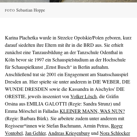
Sebastian Hoppe
FOTO
Karina Plachetka wurde in Strzelce Opolskie/Polen geboren, kurz
darauf siedelten ihre Eltern mit ihr in die BRD aus. Sie erhielt
zunächst eine Tanzausbildung an der Tanzschule Odenthal in
Köln bevor sie 1997 ein Schauspielstudium an der Hochschule
für Schauspielkunst „Ernst Busch“ in Berlin aufnahm.
Anschließend trat sie 2001 ein Engagement am Staatsschauspiel
Dresden an. Hier spielte sie unter anderem in DIE WEBER, DIE
WUNDE DRESDEN sowie die Kassandra in Aischylos' DIE
ORESTIE, jeweils inszeniert von
Volker Lösch
, die Gräfin
Orsina aus EMILIA GALOTTI (Regie: Sandra Strunz) und
Emma Mörschel in Falladas
KLEINER MANN, WAS NUN?
(Regie: Barbara Bürk). Sie arbeitete zudem unter anderem mit
Regisseur*innen wie Stefan Bachmann, Armin Petras,
Roger
Vontobel
,
Jan Gehler
,
Andreas Kriegenburg
und
Nora Schlocker