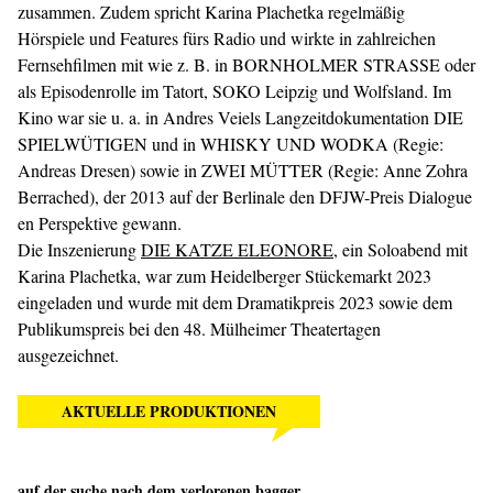
zusammen. Zudem spricht Karina Plachetka regelmäßig
Hörspiele und Features fürs Radio und wirkte in zahlreichen
Fernsehfilmen mit wie z. B. in BORNHOLMER STRASSE oder
als Episodenrolle im Tatort, SOKO Leipzig und Wolfsland. Im
Kino war sie u. a. in Andres Veiels Langzeitdokumentation DIE
SPIELWÜTIGEN und in WHISKY UND WODKA (Regie:
Andreas Dresen) sowie in ZWEI MÜTTER (Regie: Anne Zohra
Berrached), der 2013 auf der Berlinale den DFJW-Preis Dialogue
en Perspektive gewann.
Die Inszenierung
DIE KATZE ELEONORE
, ein Soloabend mit
Karina Plachetka, war zum Heidelberger Stückemarkt 2023
eingeladen und wurde mit dem Dramatikpreis 2023 sowie dem
Publikumspreis bei den 48. Mülheimer Theatertagen
ausgezeichnet.
AKTUELLE PRODUKTIONEN
auf der suche nach dem verlorenen bagger