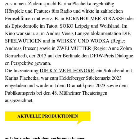
zusammen. Zudem spricht Karina Plachetka regelmäßig
Hörspiele und Features fürs Radio und wirkte in zahlreichen
Fernsehfilmen mit wie z. B. in BORNHOLMER STRASSE oder
als Episodenrolle im Tatort, SOKO Leipzig und Wolfsland. Im
Kino war sie u. a. in Andres Veiels Langzeitdokumentation DIE
SPIELWÜTIGEN und in WHISKY UND WODKA (Regie:
Andreas Dresen) sowie in ZWEI MÜTTER (Regie: Anne Zohra
Berrached), der 2013 auf der Berlinale den DFJW-Preis Dialogue
en Perspektive gewann.
Die Inszenierung
DIE KATZE ELEONORE
, ein Soloabend mit
Karina Plachetka, war zum Heidelberger Stückemarkt 2023
eingeladen und wurde mit dem Dramatikpreis 2023 sowie dem
Publikumspreis bei den 48. Mülheimer Theatertagen
ausgezeichnet.
AKTUELLE PRODUKTIONEN
auf der suche nach dem verlorenen bagger