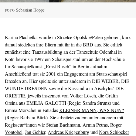
Sebastian Hoppe
FOTO
Karina Plachetka wurde in Strzelce Opolskie/Polen geboren, kurz
darauf siedelten ihre Eltern mit ihr in die BRD aus. Sie erhielt
zunächst eine Tanzausbildung an der Tanzschule Odenthal in
Köln bevor sie 1997 ein Schauspielstudium an der Hochschule
für Schauspielkunst „Ernst Busch“ in Berlin aufnahm.
Anschließend trat sie 2001 ein Engagement am Staatsschauspiel
Dresden an. Hier spielte sie unter anderem in DIE WEBER, DIE
WUNDE DRESDEN sowie die Kassandra in Aischylos' DIE
ORESTIE, jeweils inszeniert von
Volker Lösch
, die Gräfin
Orsina aus EMILIA GALOTTI (Regie: Sandra Strunz) und
Emma Mörschel in Falladas
KLEINER MANN, WAS NUN?
(Regie: Barbara Bürk). Sie arbeitete zudem unter anderem mit
Regisseur*innen wie Stefan Bachmann, Armin Petras,
Roger
Vontobel
,
Jan Gehler
,
Andreas Kriegenburg
und
Nora Schlocker